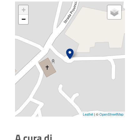
+
−
Leaflet
| ©
OpenStreetMap
A cura di