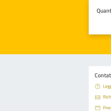
Quant
Valuta da 
Contat
Legg
Rich
Pre