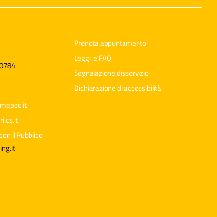
Prenota appuntamento
Leggi le FAQ
60784
Segnalazione disservizio
Dichiarazione di accessibilità
mepec.it
.cs.it
con il Pubblico
Ciao 👋
Come posso esserti utile?
smart_toy
ng.it