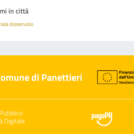
mi in città
ala disservizio
omune di Panettieri