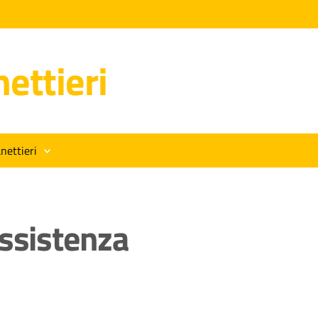
ettieri
nettieri
assistenza