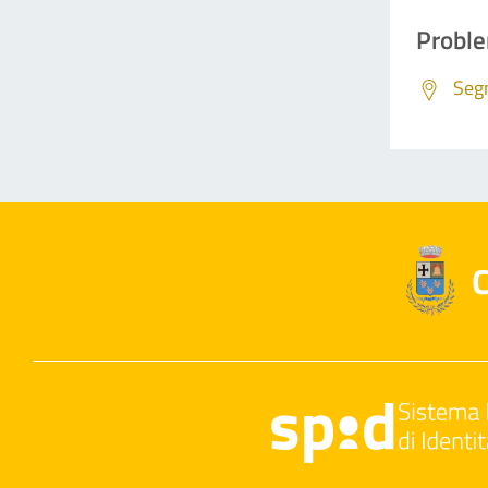
Proble
Segn
C