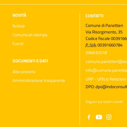
NOVITÀ
CONTATTI
Comune di Panettieri
Notizie
Via Risorgimento, 35
Comunicati stampa
Codice fiscale 003916
Eventi
P. IVA:
00391660784
0968 82018
DOCUMENTI E DATI
comune.panettieri@as
info@comune.panettieri
Albo pretorio
URP - Ufficio Relazioni 
Amministrazione trasparente
DPO: dpo@indoconsulti
Seguici sui nostri canali