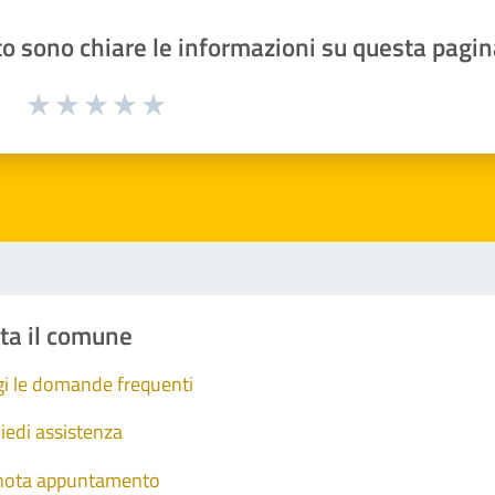
o sono chiare le informazioni su questa pagin
1 a 5 stelle la pagina
Valuta 1 stelle su 5
Valuta 2 stelle su 5
Valuta 3 stelle su 5
Valuta 4 stelle su 5
Valuta 5 stelle su 5
ta il comune
i le domande frequenti
iedi assistenza
nota appuntamento