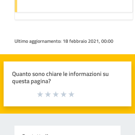
Ultimo aggiornamento:
18 febbraio 2021, 00:00
Quanto sono chiare le informazioni su
questa pagina?
Valuta da 1 a 5 stelle la pagina
Valuta 1 stelle su 5
Valuta 2 stelle su 5
Valuta 3 stelle su 5
Valuta 4 stelle su 5
Valuta 5 stelle su 5