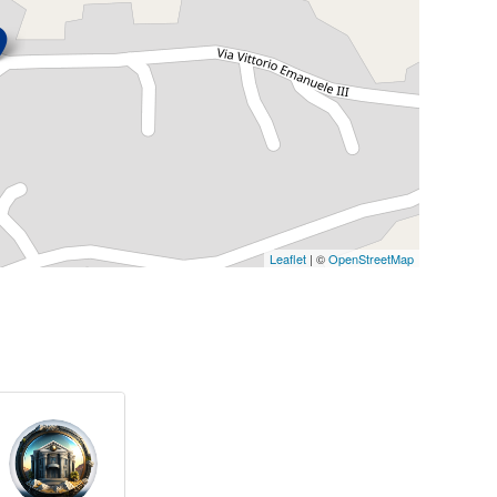
Leaflet
| ©
OpenStreetMap