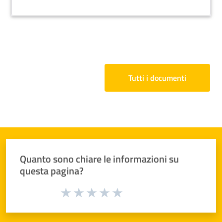
riferimento alle leggi che istituiscono e disciplinano
il servizio civile nazionale e universale, nonché alla
normativa sulla pubblicità legale degli atti
amministrativi.
Tutti i documenti
Quanto sono chiare le informazioni su
questa pagina?
Valuta da 1 a 5 stelle la pagina
Valuta 1 stelle su 5
Valuta 2 stelle su 5
Valuta 3 stelle su 5
Valuta 4 stelle su 5
Valuta 5 stelle su 5