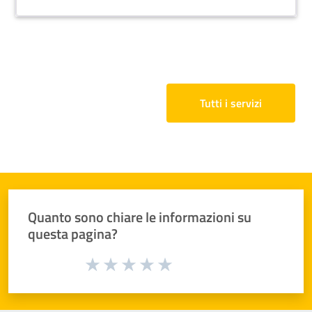
Tutti i servizi
Quanto sono chiare le informazioni su
questa pagina?
Valuta da 1 a 5 stelle la pagina
Valuta 1 stelle su 5
Valuta 2 stelle su 5
Valuta 3 stelle su 5
Valuta 4 stelle su 5
Valuta 5 stelle su 5