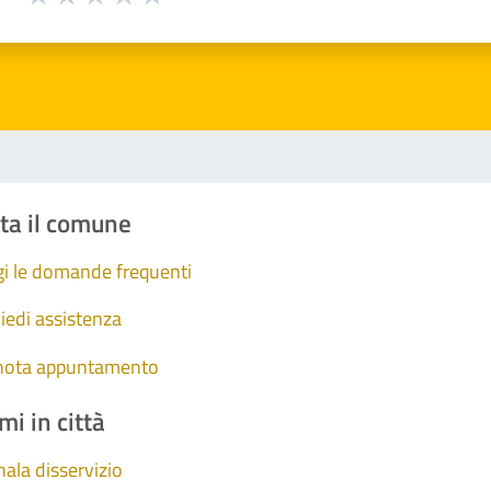
Valuta 1 stelle su 5
Valuta 2 stelle su 5
Valuta 3 stelle su 5
Valuta 4 stelle su 5
Valuta 5 stelle su 5
ta il comune
i le domande frequenti
iedi assistenza
nota appuntamento
mi in città
ala disservizio