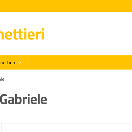
ettieri
nettieri
ele
 Gabriele