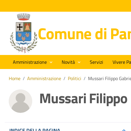
Comune di Pan
Amministrazione
Novità
Servizi
Vivere Pa
Home
/
Amministrazione
/
Politici
/
Mussari Filippo Gabri
Mussari Filippo
INDICE DELLA PAGINA