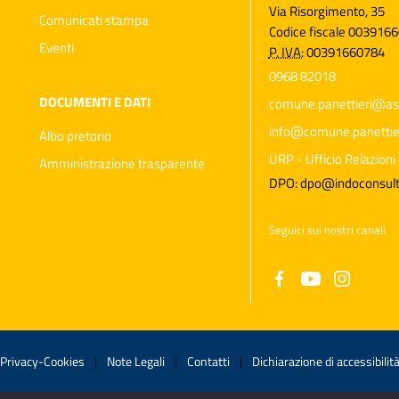
Via Risorgimento, 35
Comunicati stampa
Codice fiscale 003916
Eventi
P. IVA:
00391660784
0968 82018
DOCUMENTI E DATI
comune.panettieri@as
info@comune.panettieri
Albo pretorio
URP - Ufficio Relazioni 
Amministrazione trasparente
DPO: dpo@indoconsulti
Seguici sui nostri canali
Privacy-Cookies
|
Note Legali
|
Contatti
|
Dichiarazione di accessibilit