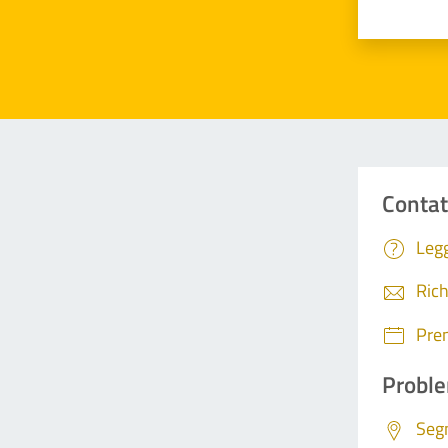
Contat
Legg
Rich
Pre
Proble
Segn