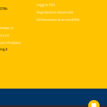
Leggi le FAQ
60784
Segnalazione disservizio
Dichiarazione di accessibilità
mepec.it
.cs.it
con il Pubblico
Ciao 👋
Come posso esserti utile?
smart_toy
ng.it
à
mode_comment