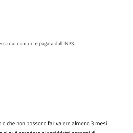
essa dai comuni e pagata dall'INPS.
o o che non possono far valere almeno 3 mesi
io si può accedere ai cosiddetti assegni di