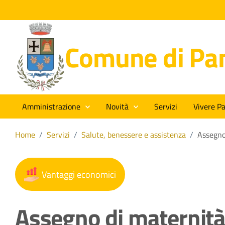
Comune di Pan
Amministrazione
Novità
Servizi
Vivere Pa
Home
/
Servizi
/
Salute, benessere e assistenza
/
Assegno
Vantaggi economici
Assegno di maternit