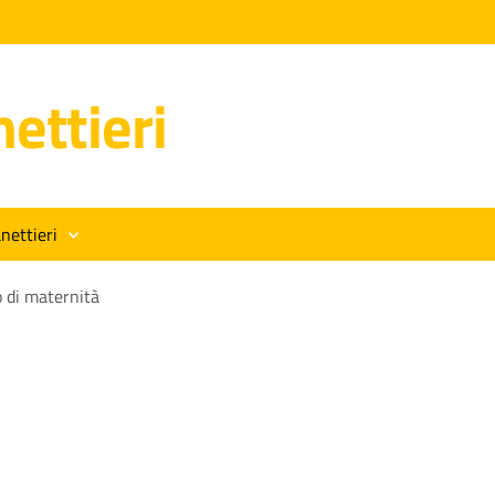
ettieri
nettieri
 di maternità
à