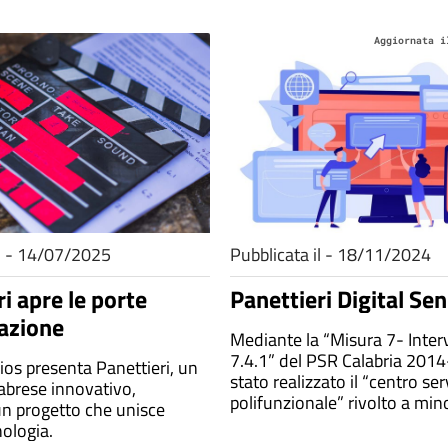
Aggiornata i
il - 14/07/2025
Pubblicata il - 18/11/2024
i apre le porte
Panettieri Digital Sen
vazione
Mediante la “Misura 7- Inte
7.4.1” del PSR Calabria 201
ios presenta Panettieri, un
stato realizzato il “centro ser
brese innovativo,
polifunzionale” rivolto a mino
un progetto che unisce
giovani in situazione di disag
nologia.
anziani; disoccupati; disabili 