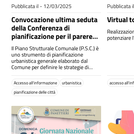
Pubblicata il - 12/03/2025
Pubblicata 
Convocazione ultima seduta
Virtual t
della Conferenza di
Realizzazio
pianificazione per il parere
potenziare l’
definitivo relativo al
Il Piano Strutturale Comunale (P.S.C.) è
Documento Preliminare del
uno strumento di pianificazione
Piano Strutturale Comunale
urbanistica generale elaborato dal
Comune per definire le strategie di
(PSC)
sviluppo del territorio e garantirne la
tutela ambientale e fisica.
Accesso all'informazione
urbanistica
accesso all'i
pianificazione delle città