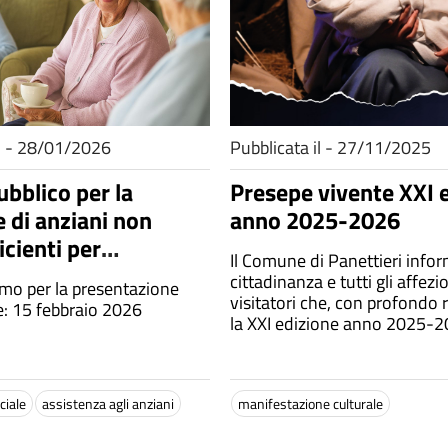
il - 28/01/2026
Pubblicata il - 27/11/2025
ubblico per la
Presepe vivente XXI 
e di anziani non
anno 2025-2026
icienti per
Il Comune di Panettieri infor
mia
cittadinanza e tutti gli affezi
imo per la presentazione
visitatori che, con profondo
e: 15 febbraio 2026
la XXI edizione anno 2025-2
manifestazione “Panettieri ed
Presepe Vivente” non potrà 
luogo.
ciale
assistenza agli anziani
manifestazione culturale