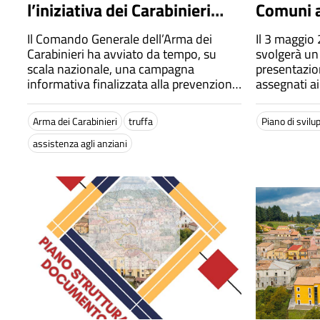
l’iniziativa dei Carabinieri
Comuni 
contro le truffe agli anziani
Il Comando Generale dell’Arma dei
Il 3 maggio 
per informare e proteggere i
Carabinieri ha avviato da tempo, su
svolgerà un
cittadini più vulnerabili.
scala nazionale, una campagna
presentazio
informativa finalizzata alla prevenzione
assegnati a
delle truffe ai danni delle persone
Strategia N
anziane.
Partecipera
Arma dei Carabinieri
truffa
Piano di svilu
l'assessore 
assistenza agli anziani