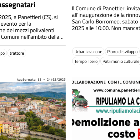
assegnatari
Il Comune di Panettieri invita
all'inaugurazione della rinno
2025, a Panettieri (CS), si
San Carlo Borromeo, sabato
 evento per la
2025 alle 10:00. Non mancat
ne dei mezzi polivalenti
la diretta su Facebook
i Comuni nell'ambito della
azionale Aree Interne.
nno sindaci ed esperti, con
Urbanizzazione
Piano di sviluppo
ppo
trattore
Gianluca Gallo e il giornali
Tempo libero
Patrimonio culturale
Aggiornata il - 24/02/2025