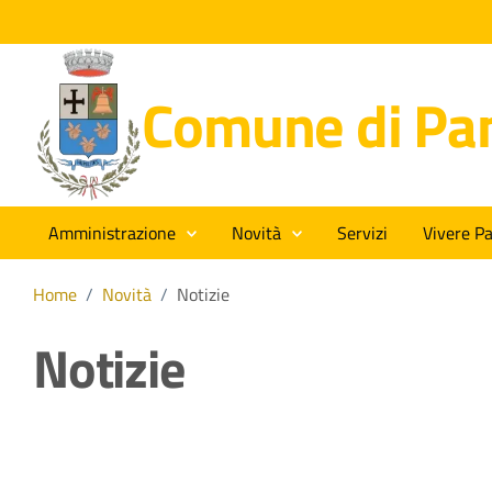
Comune di Pan
Amministrazione
Novità
Servizi
Vivere Pa
Home
/
Novità
/
Notizie
Notizie