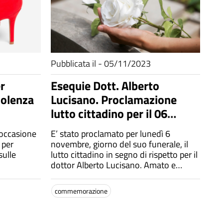
Pubblicata il - 05/11/2023
r
Esequie Dott. Alberto
iolenza
Lucisano. Proclamazione
lutto cittadino per il 06
novembre 2023
 occasione
E’ stato proclamato per lunedì 6
 per
novembre, giorno del suo funerale, il
sulle
lutto cittadino in segno di rispetto per il
dottor Alberto Lucisano. Amato e
stimato, sarà ricordato per la sua
professionalità e la sua attenzione ai
commemorazione
bisogni delle persone, sempre gentile e
disponibile con tutti