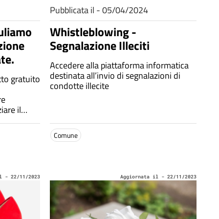
Pubblicata il - 05/04/2024
puliamo
Whistleblowing -
izione
Segnalazione Illeciti
te.
Accedere alla piattaforma informatica
destinata all’invio di segnalazioni di
tto gratuito
condotte illecite
re
iare il
56. Email:
o web:
Comune
it/
l - 22/11/2023
Aggiornata il - 22/11/2023