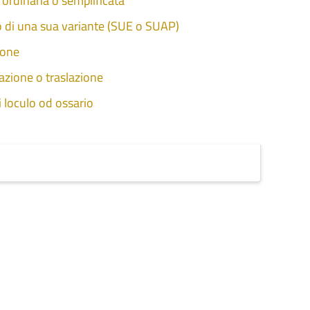
a ordinaria o semplificata
 o di una sua variante (SUE o SUAP)
ione
azione o traslazione
i loculo od ossario