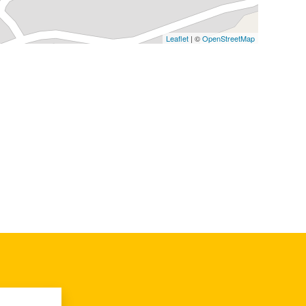
Leaflet
| ©
OpenStreetMap