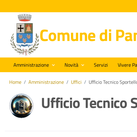
Comune di Pan
Amministrazione
Novità
Servizi
Vivere Pa
Home
/
Amministrazione
/
Uffici
/
Ufficio Tecnico Sportel
Ufficio Tecnico 
Dettagli della noti