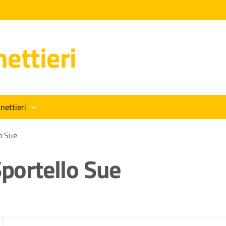
ettieri
nettieri
lo Sue
Sportello Sue
zia