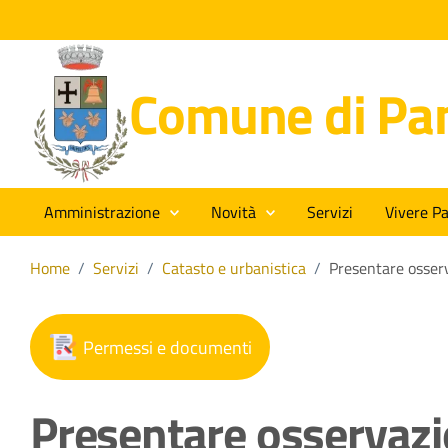
Comune di Pan
Amministrazione
Novità
Servizi
Vivere Pa
Home
/
Servizi
/
Catasto e urbanistica
/
Presentare osserv
Permessi e documenti
Presentare osservazio