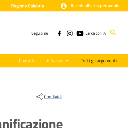
Accedi all'area personale
Regione Calabria
Seguici su
Cerca con IA
Contatti
Il Paese
Tutti gli argomenti...
Condividi
anificazione